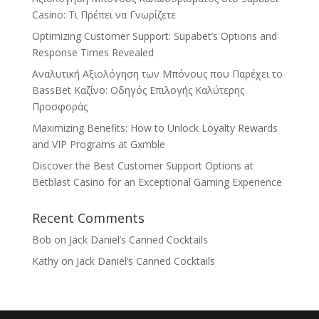
Casino: Τι Πρέπει να Γνωρίζετε
Optimizing Customer Support: Supabet’s Options and
Response Times Revealed
Αναλυτική Αξιολόγηση των Μπόνους που Παρέχει το
BassBet Καζίνο: Οδηγός Επιλογής Καλύτερης
Προσφοράς
Maximizing Benefits: How to Unlock Loyalty Rewards
and VIP Programs at Gxmble
Discover the Best Customer Support Options at
Betblast Casino for an Exceptional Gaming Experience
Recent Comments
Bob
on
Jack Daniel’s Canned Cocktails
Kathy
on
Jack Daniel’s Canned Cocktails