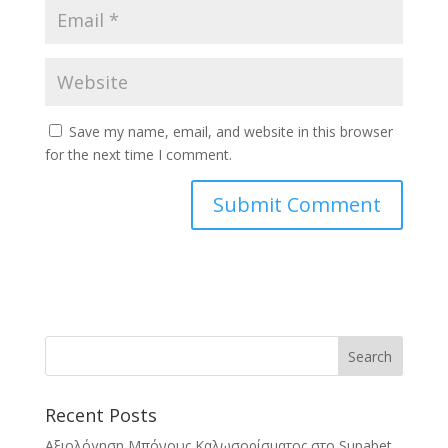
Save my name, email, and website in this browser
for the next time I comment.
Recent Posts
Αξιολόγηση Μπόνους Καλωσορίσματος στο Supabet