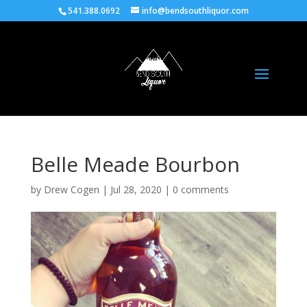
541.388.0692
info@bendsouthliquor.com
Belle Meade Bourbon
by
Drew Cogen
|
Jul 28, 2020
|
0 comments