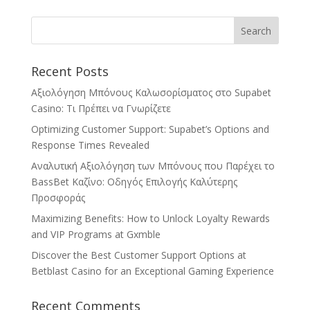
Recent Posts
Αξιολόγηση Μπόνους Καλωσορίσματος στο Supabet
Casino: Τι Πρέπει να Γνωρίζετε
Optimizing Customer Support: Supabet’s Options and
Response Times Revealed
Αναλυτική Αξιολόγηση των Μπόνους που Παρέχει το
BassBet Καζίνο: Οδηγός Επιλογής Καλύτερης
Προσφοράς
Maximizing Benefits: How to Unlock Loyalty Rewards
and VIP Programs at Gxmble
Discover the Best Customer Support Options at
Betblast Casino for an Exceptional Gaming Experience
Recent Comments