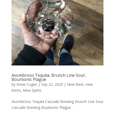
Asombroso Tequila, Brunch Line Sour,
Bourbonic Plague
by
Drew Cogen
|
Sep 22, 2020
|
New Beer
,
new
items
,
New Spirits
Asombroso Tequila Cascade Brewing Brunch Line Sour
Cascade Brewing Bourbonic Plague