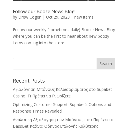
Follow our Booze News Blog!
by
Drew Cogen
|
Oct 29, 2020
|
new items
Follow our weekly (sometimes daily) Booze News Blog
where you can be the first to hear about new boozy
items coming into the store.
Recent Posts
Αξιολόγηση Μπόνους Καλωσορίσματος στο Supabet
Casino: Τι Πρέπει να Γνωρίζετε
Optimizing Customer Support: Supabet’s Options and
Response Times Revealed
Αναλυτική Αξιολόγηση των Μπόνους που Παρέχει το
BassBet Καζίνο: Οδηγός Επιλογής Καλύτερης