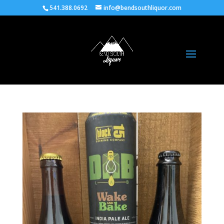
541.388.0692
info@bendsouthliquor.com