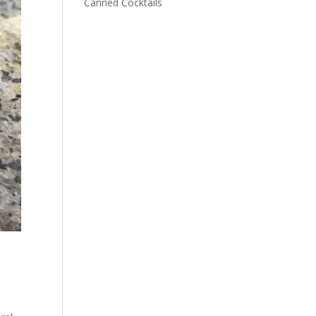
Canned Cocktails