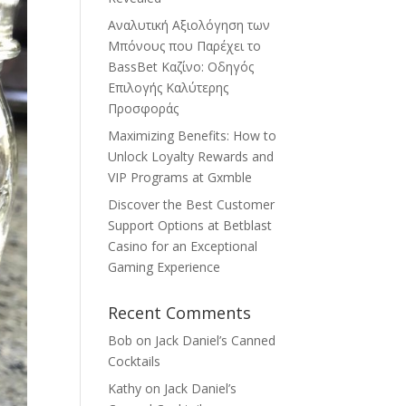
Αναλυτική Αξιολόγηση των
Μπόνους που Παρέχει το
BassBet Καζίνο: Οδηγός
Επιλογής Καλύτερης
Προσφοράς
Maximizing Benefits: How to
Unlock Loyalty Rewards and
VIP Programs at Gxmble
Discover the Best Customer
Support Options at Betblast
Casino for an Exceptional
Gaming Experience
Recent Comments
Bob
on
Jack Daniel’s Canned
Cocktails
Kathy
on
Jack Daniel’s